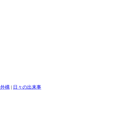
築外構
|
日々の出来事