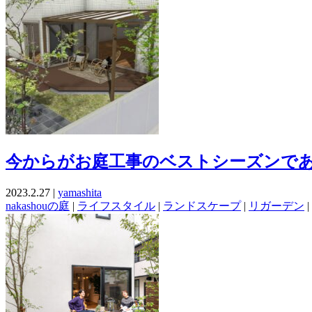
今からがお庭工事のベストシーズンで
2023.2.27 |
yamashita
nakashouの庭
|
ライフスタイル
|
ランドスケープ
|
リガーデン
|