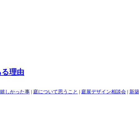
ある理由
嬉しかった事
|
庭について思うこと
|
庭展デザイン相談会
|
新