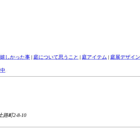
嬉しかった事
|
庭について思うこと
|
庭アイテム
|
庭展デザイ
路町2-8-10