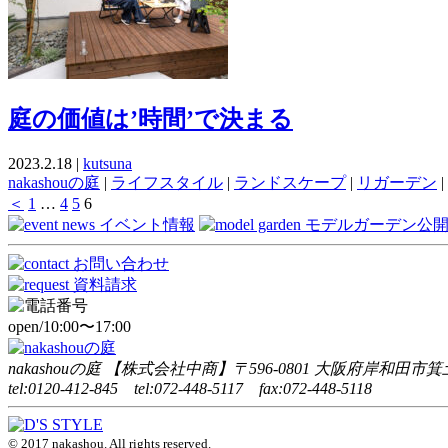
庭の価値は’時間’で決まる
2023.2.18 |
kutsuna
nakashouの庭
|
ライフスタイル
|
ランドスケープ
|
リガーデン
|
＜
1
…
4
5
6
open/10:00〜17:00
nakashouの庭 【株式会社中商】〒596-0801 大阪府岸和田市箕土
tel:0120-412-845 tel:072-448-5117 fax:072-448-5118
© 2017 nakashou. All rights reserved.