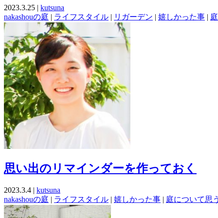
2023.3.25 |
kutsuna
nakashouの庭
|
ライフスタイル
|
リガーデン
|
嬉しかった事
|
庭
思い出のリマインダーを作っておく
2023.3.4 |
kutsuna
nakashouの庭
|
ライフスタイル
|
嬉しかった事
|
庭について思