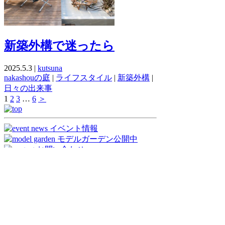
新築外構で迷ったら
2025.5.3 |
kutsuna
nakashouの庭
|
ライフスタイル
|
新築外構
|
日々の出来事
1
2
3
…
6
＞
open/10:00〜17:00
nakashouの庭 【株式会社中商】
〒596-0801 大阪府岸和田市箕土路町2丁目
8-10
tel:0120-412-845 tel:072-448-5117