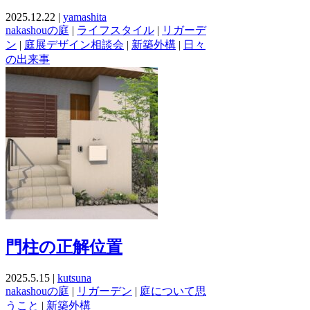
2025.12.22 |
yamashita
nakashouの庭
|
ライフスタイル
|
リガーデ
ン
|
庭展デザイン相談会
|
新築外構
|
日々
の出来事
門柱の正解位置
2025.5.15 |
kutsuna
nakashouの庭
|
リガーデン
|
庭について思
うこと
|
新築外構