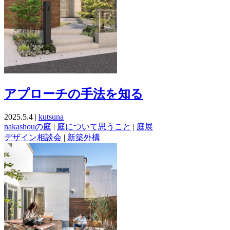
アプローチの手法を知る
2025.5.4 |
kutsuna
nakashouの庭
|
庭について思うこと
|
庭展
デザイン相談会
|
新築外構