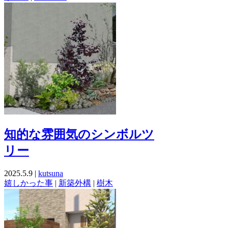
知的な雰囲気のシンボルツ
リー
2025.5.9 |
kutsuna
嬉しかった事
|
新築外構
|
樹木