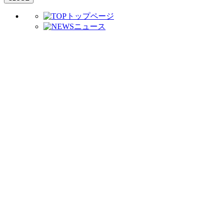
トップページ
ニュース
フォトギャラリー
プロデュース
ブログ
コンセプト
デザイナーとつく
ろう
かしこい庭づく
り
庭づくりの流れ
お客様の声
イベントに参加しよ
う
わたしたちがつくりま
す
会社案内
受賞歴
モデルガ
ーデン公開中