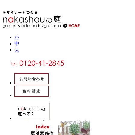
小
中
大