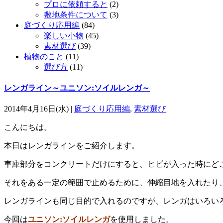
プロに依頼すると
(2)
敷地条件について
(3)
庭づくり応用編
(84)
楽しい小物
(45)
素材選び
(39)
植物のこと
(11)
選び方
(11)
レンガライン～ユニソン:ソイルレンガ～
2014年4月16日(水) |
庭づくり応用編
,
素材選び
こんにちは。
本日はレンガラインをご紹介します。
車庫部分をコンクリートだけにすると、ヒビが入った時にど
それをある一定の範囲で止めるために、伸縮目地を入れたり
レンガラインも同じ目的で入れるのですが、レンガはいろい
今回は
ユニソン:ソイルレンガ
を使用しました。