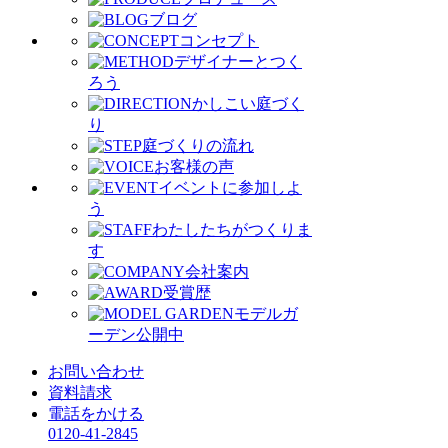
ブログ
コンセプト
デザイナーとつく
ろう
かしこい庭づく
り
庭づくりの流れ
お客様の声
イベントに参加しよ
う
わたしたちがつくりま
す
会社案内
受賞歴
モデルガ
ーデン公開中
お問い合わせ
資料請求
電話をかける
0120-41-2845