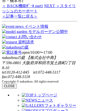
市・橋本市)
＜ BACK
機能ﾎﾟｰﾙ part1
NEXT ＞
スタイリ
ッシュのカーポート
＜記事一覧に戻る＞
open/10:00〜17:00
nakashouの庭 【株式会社中商】
〒596-0801 大阪府岸和田市箕土路町2丁目
8-10
tel:0120-412-845 tel:072-448-5117
fax:072-448-5118
Copyright © nakashou. All rights reserved.
CLOSE
トップページ
ニュース
フォトギャラリー
プロデュース