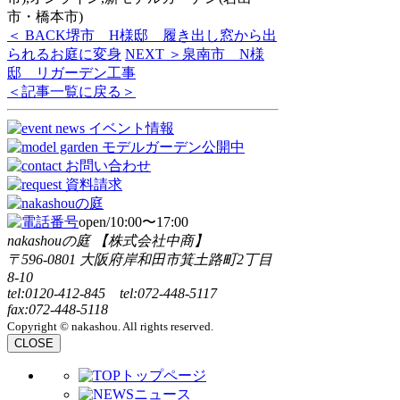
市・橋本市)
＜ BACK
堺市 H様邸 履き出し窓から出
られるお庭に変身
NEXT ＞
泉南市 N様
邸 リガーデン工事
＜記事一覧に戻る＞
open/10:00〜17:00
nakashouの庭 【株式会社中商】
〒596-0801 大阪府岸和田市箕土路町2丁目
8-10
tel:0120-412-845 tel:072-448-5117
fax:072-448-5118
Copyright © nakashou. All rights reserved.
CLOSE
トップページ
ニュース