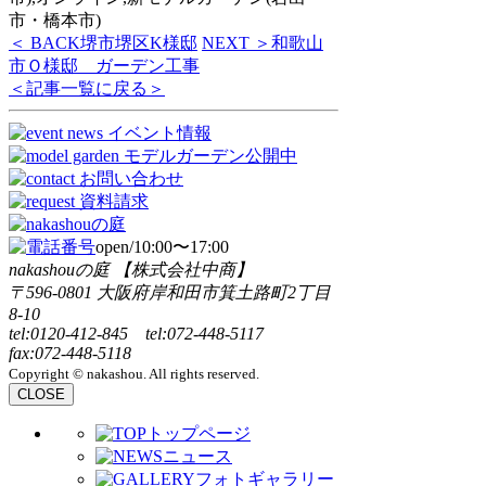
市・橋本市)
＜ BACK
堺市堺区K様邸
NEXT ＞
和歌山
市Ｏ様邸 ガーデン工事
＜記事一覧に戻る＞
open/10:00〜17:00
nakashouの庭 【株式会社中商】
〒596-0801 大阪府岸和田市箕土路町2丁目
8-10
tel:0120-412-845 tel:072-448-5117
fax:072-448-5118
Copyright © nakashou. All rights reserved.
CLOSE
トップページ
ニュース
フォトギャラリー