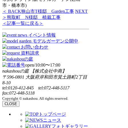
市・橋本市)
＜ BACK
狭山市T様邸 Garden工事
NEXT
＞
熊取町 N様邸 植栽工事
＜記事一覧に戻る＞
open/10:00〜17:00
nakashouの庭 【株式会社中商】
〒596-0801 大阪府岸和田市箕土路町2丁目
8-10
tel:0120-412-845 tel:072-448-5117
fax:072-448-5118
Copyright © nakashou. All rights reserved.
CLOSE
トップページ
ニュース
フォトギャラリー