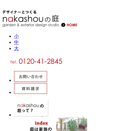
小
中
大