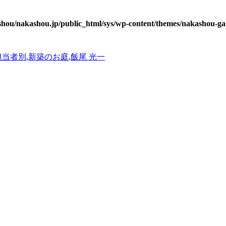
hou/nakashou.jp/public_html/sys/wp-content/themes/nakashou-ga
担当者別
,
新築のお庭
,
飯尾 光一