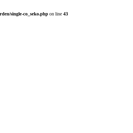
rden/single-co_seko.php
on line
43