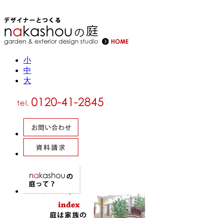
小
中
大