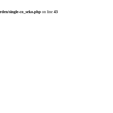
rden/single-co_seko.php
on line
43