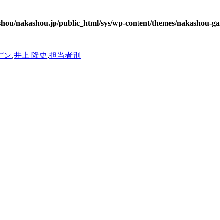
hou/nakashou.jp/public_html/sys/wp-content/themes/nakashou-ga
デン
,
井上 隆史
,
担当者別