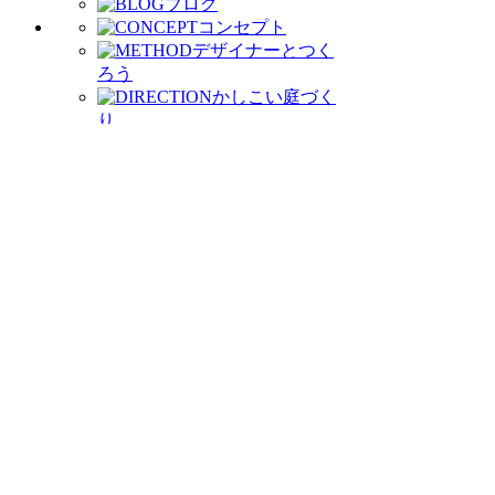
ブログ
コンセプト
デザイナーとつく
ろう
かしこい庭づく
り
庭づくりの流れ
お客様の声
イベントに参加しよ
う
わたしたちがつくりま
す
会社案内
受賞歴
モデルガ
ーデン公開中
お問い合わせ
資料請求
電話をかける
0120-41-2845
【受付時間】10:00〜17:00