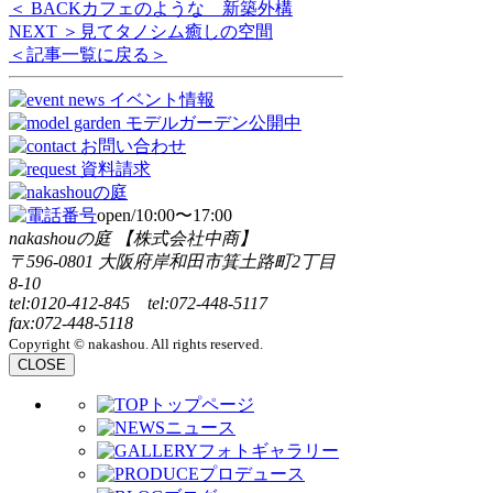
＜ BACK
カフェのような 新築外構
NEXT ＞
見てタノシム癒しの空間
＜記事一覧に戻る＞
open/10:00〜17:00
nakashouの庭 【株式会社中商】
〒596-0801 大阪府岸和田市箕土路町2丁目
8-10
tel:0120-412-845 tel:072-448-5117
fax:072-448-5118
Copyright © nakashou. All rights reserved.
CLOSE
トップページ
ニュース
フォトギャラリー
プロデュース