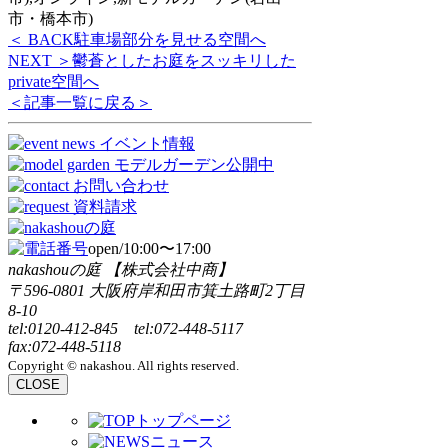
市・橋本市)
＜ BACK
駐車場部分を見せる空間へ
NEXT ＞
鬱蒼としたお庭をスッキリした
private空間へ
＜記事一覧に戻る＞
open/10:00〜17:00
nakashouの庭 【株式会社中商】
〒596-0801 大阪府岸和田市箕土路町2丁目
8-10
tel:0120-412-845 tel:072-448-5117
fax:072-448-5118
Copyright © nakashou. All rights reserved.
CLOSE
トップページ
ニュース