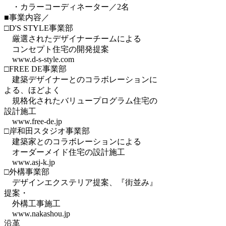
・カラーコーディネーター／2名
■事業内容／
□D'S STYLE事業部
厳選されたデザイナーチームによる
コンセプト住宅の開発提案
www.d-s-style.com
□FREE DE事業部
建築デザイナーとのコラボレーションに
よる、ほどよく
規格化されたバリュープログラム住宅の
設計施工
www.free-de.jp
□岸和田スタジオ事業部
建築家とのコラボレーションによる
オーダーメイド住宅の設計施工
www.asj-k.jp
□外構事業部
デザインエクステリア提案、『街並み』
提案・
外構工事施工
www.nakashou.jp
沿革