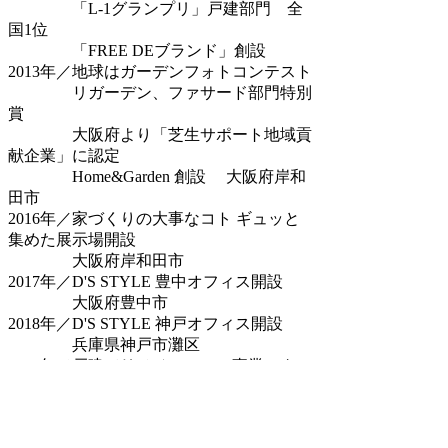
「L-1グランプリ」戸建部門 全
国1位
「FREE DEブランド」創設
2013年／地球はガーデンフォトコンテスト
リガーデン、ファサード部門特別
賞
大阪府より「芝生サポート地域貢
献企業」に認定
Home&Garden 創設 大阪府岸和
田市
2016年／家づくりの大事なコト ギュッと
集めた展示場開設
大阪府岸和田市
2017年／D'S STYLE 豊中オフィス開設
大阪府豊中市
2018年／D'S STYLE 神戸オフィス開設
兵庫県神戸市灘区
2019年／戸建てリノベーション事業スター
ト
2020年／D'S STYLE名古屋オフィス開設
愛知県名古屋市守山区