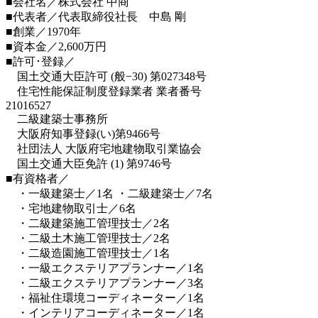
■会社名／株式会社 中商
■代表者／代表取締役社長 中島 剛
■創業／1970年
■資本金／2,600万円
■許可･登録／
国土交通大臣許可 (般−30) 第027348号
住宅性能保証制度登録業者 業者番号
21016527
二級建築士事務所
大阪府知事登録(い)第9466号
社団法人 大阪府宅地建物取引業協会
国土交通大臣免許 (1) 第9746号
■有資格者／
・一級建築士／1名 ・二級建築士／7名
・宅地建物取引士／6名
・二級建築施工管理技士／2名
・二級土木施工管理技士／2名
・二級造園施工管理技士／1名
・一級エクステリアプランナー／1名
・二級エクステリアプランナー／3名
・福祉住環境コーディネーター／1名
・インテリアコーディネーター／1名