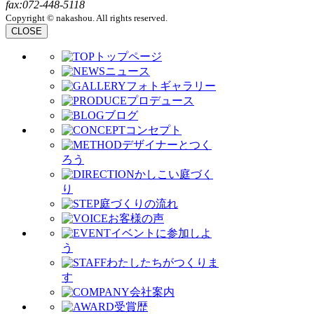
fax:072-448-5118
Copyright © nakashou. All rights reserved.
CLOSE
トップページ
ニュース
フォトギャラリー
プロデュース
ブログ
コンセプト
デザイナーとつく
ろう
かしこい庭づく
り
庭づくりの流れ
お客様の声
イベントに参加しよ
う
わたしたちがつくりま
す
会社案内
受賞歴