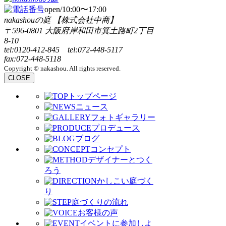
open/10:00〜17:00
nakashouの庭 【株式会社中商】
〒596-0801 大阪府岸和田市箕土路町2丁目
8-10
tel:0120-412-845 tel:072-448-5117
fax:072-448-5118
Copyright © nakashou. All rights reserved.
CLOSE
トップページ
ニュース
フォトギャラリー
プロデュース
ブログ
コンセプト
デザイナーとつく
ろう
かしこい庭づく
り
庭づくりの流れ
お客様の声
イベントに参加しよ