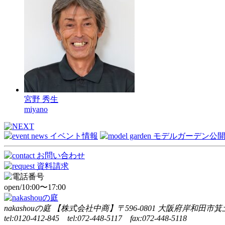
宮野 秀生
miyano
open/10:00〜17:00
nakashouの庭 【株式会社中商】〒596-0801 大阪府岸和田市箕土
tel:0120-412-845 tel:072-448-5117 fax:072-448-5118