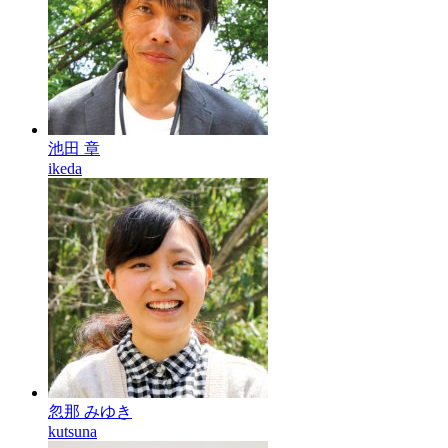
池田 章
ikeda
忽那 みゆき
kutsuna