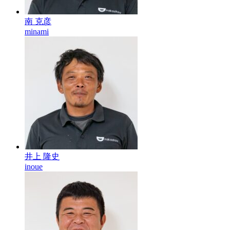
南 克彦
minami
井上 隆史
inoue