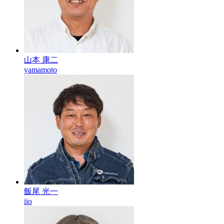
山本 康二
yamamoto
飯尾 光一
iio