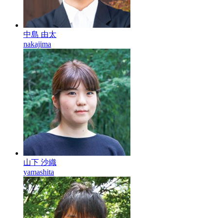
中島 由太
nakajima
山下 沙織
yamashita