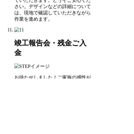
ていただきます。どうそご安心くだ
さい。デザインなどの詳細について
は、現地で確認していただきながら
作業を進めます。
竣工報告会・残金ご入
金
お待たせしました！ご家族の感性が
光るお庭の出来上がりです。この時
に思い切り笑顔になっていただくこ
とが、職人やデザイナーにとって一
番の喜び。
ご家族のその時の顔を見たさに、み
んな頑張っているのです。