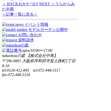
＜ BACK
おかたづけ
NEXT ＞
うらからみ
た中商
＜記事一覧に戻る＞
open/10:00〜17:00
nakashouの庭 【株式会社中商】
〒596-0801 大阪府岸和田市箕土路町2丁目
8-10
tel:0120-412-845 tel:072-448-5117
fax:072-448-5118
Copyright © nakashou. All rights reserved.
CLOSE
トップページ
ニュース
フォトギャラリー
プロデュース