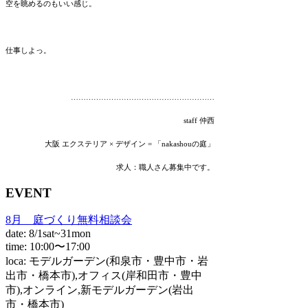
空を眺めるのもいい感じ。
仕事しよっ。
…………………………………………………
staff 仲西
大阪 エクステリア × デザイン = 「nakashouの庭」
求人：職人さん募集中です。
EVENT
8月 庭づくり無料相談会
date: 8/1sat~31mon
time: 10:00〜17:00
loca: モデルガーデン(和泉市・豊中市・岩
出市・橋本市),オフィス(岸和田市・豊中
市),オンライン,新モデルガーデン(岩出
市・橋本市)