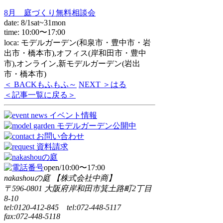
8月 庭づくり無料相談会
date: 8/1sat~31mon
time: 10:00〜17:00
loca: モデルガーデン(和泉市・豊中市・岩
出市・橋本市),オフィス(岸和田市・豊中
市),オンライン,新モデルガーデン(岩出
市・橋本市)
＜ BACK
もふもふ～
NEXT ＞
はる
＜記事一覧に戻る＞
open/10:00〜17:00
nakashouの庭 【株式会社中商】
〒596-0801 大阪府岸和田市箕土路町2丁目
8-10
tel:0120-412-845 tel:072-448-5117
fax:072-448-5118