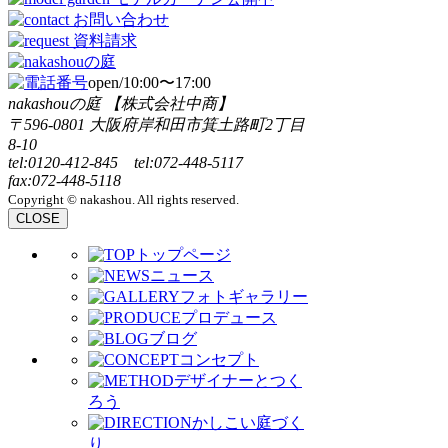
open/10:00〜17:00
nakashouの庭 【株式会社中商】
〒596-0801 大阪府岸和田市箕土路町2丁目
8-10
tel:0120-412-845 tel:072-448-5117
fax:072-448-5118
Copyright © nakashou. All rights reserved.
CLOSE
トップページ
ニュース
フォトギャラリー
プロデュース
ブログ
コンセプト
デザイナーとつく
ろう
かしこい庭づく
り