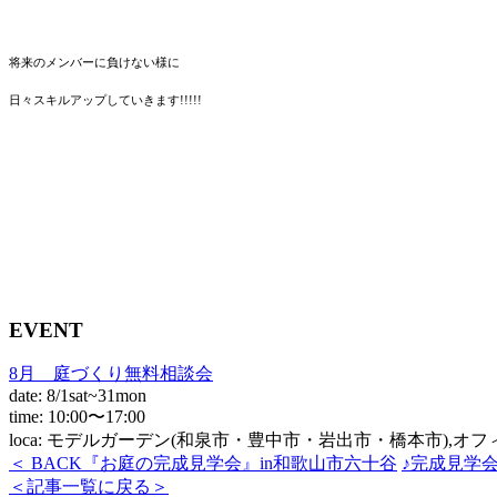
将来のメンバーに負けない様に
日々スキルアップしていきます!!!!!
EVENT
8月 庭づくり無料相談会
date: 8/1sat~31mon
time: 10:00〜17:00
loca: モデルガーデン(和泉市・豊中市・岩出市・橋本市),オ
＜ BACK
『お庭の完成見学会』in和歌山市六十谷
♪完成見学会
＜記事一覧に戻る＞