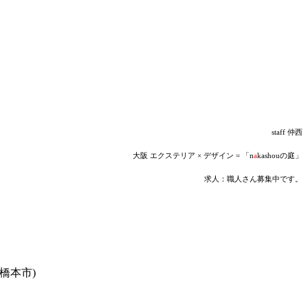
staff 仲西
大阪 エクステリア × デザイン = 「n
a
kashouの庭」
求人：職人さん募集中です。
橋本市)