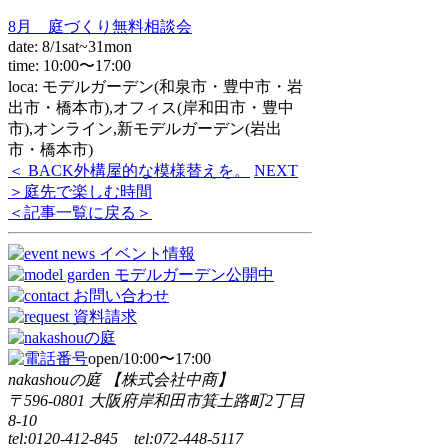
8月 庭づくり無料相談会
date: 8/1sat~31mon
time: 10:00〜17:00
loca: モデルガーデン(和泉市・豊中市・岩
出市・橋本市),オフィス(岸和田市・豊中
市),オンライン,新モデルガーデン(岩出
市・橋本市)
＜ BACK
外構屋的な模様替えを。
NEXT
＞
庭先で楽しむ時間
＜記事一覧に戻る＞
open/10:00〜17:00
nakashouの庭 【株式会社中商】
〒596-0801 大阪府岸和田市箕土路町2丁目
8-10
tel:0120-412-845 tel:072-448-5117