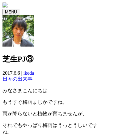
MENU
芝生PJ③
2017.6.6 |
ikeda
日々の出来事
みなさまこんにちは！
もうすぐ梅雨まじかですね。
雨が降らないと植物が育ちませんが、
それでもやっぱり梅雨はうっとうしいです
ね。