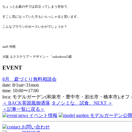
ちょっとお庭の中では目立ってしまう存在で、
すこし気になっていた方もいらっしゃると思います。
こんなブラウンのホースいかがでしょうか？
staff 仲西
大阪 エクステリア × デザイン = 「nakashouの庭
EVENT
8月 庭づくり無料相談会
date: 8/1sat~31mon
time: 10:00〜17:00
loca: モデルガーデン(和泉市・豊中市・岩出市・橋本市),オ
＜ BACK
英国風御洒落
タノシミな、試食。
NEXT ＞
＜記事一覧に戻る＞