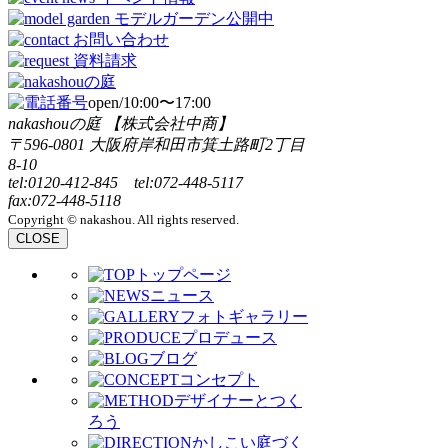
open/10:00〜17:00
nakashouの庭 【株式会社中商】
〒596-0801 大阪府岸和田市箕土路町2丁目
8-10
tel:0120-412-845 tel:072-448-5117
fax:072-448-5118
Copyright © nakashou. All rights reserved.
CLOSE
トップページ
ニュース
フォトギャラリー
プロデュース
ブログ
コンセプト
デザイナーとつく
ろう
かしこい庭づく