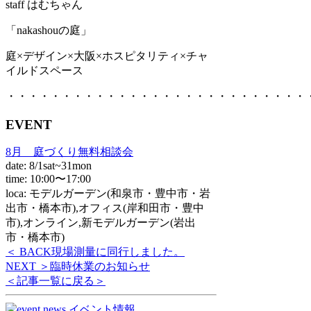
staff はむちゃん
「nakashouの庭」
庭×デザイン×大阪×ホスピタリティ×チャ
イルドスペース
・・・・・・・・・・・・・・・・・・・・・・・・・・・
EVENT
8月 庭づくり無料相談会
date: 8/1sat~31mon
time: 10:00〜17:00
loca: モデルガーデン(和泉市・豊中市・岩
出市・橋本市),オフィス(岸和田市・豊中
市),オンライン,新モデルガーデン(岩出
市・橋本市)
＜ BACK
現場測量に同行しました。
NEXT ＞
臨時休業のお知らせ
＜記事一覧に戻る＞