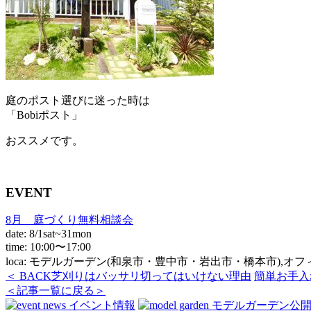
庭のポスト選びに迷った時は
「Bobiポスト」
おススメです。
EVENT
8月 庭づくり無料相談会
date: 8/1sat~31mon
time: 10:00〜17:00
loca: モデルガーデン(和泉市・豊中市・岩出市・橋本市),オ
＜ BACK
芝刈りはバッサリ切ってはいけない理由
簡単お手入
＜記事一覧に戻る＞