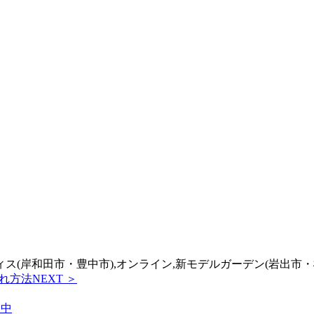
フィス(岸和田市・豊中市),オンライン,新モデルガーデン(岩出市・
れ方法
NEXT ＞