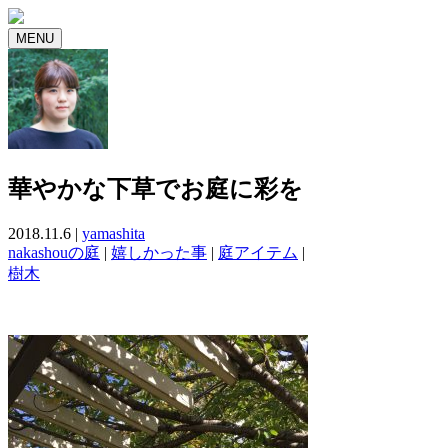
MENU
華やかな下草でお庭に彩を
2018.11.6 |
yamashita
nakashouの庭
|
嬉しかった事
|
庭アイテム
|
樹木