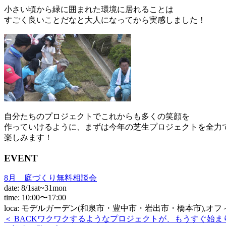
小さい頃から緑に囲まれた環境に居れることは
すごく良いことだなと大人になってから実感しました！
自分たちのプロジェクトでこれからも多くの笑顔を
作っていけるように、まずは今年の芝生プロジェクトを全力
楽しみます！
EVENT
8月 庭づくり無料相談会
date: 8/1sat~31mon
time: 10:00〜17:00
loca: モデルガーデン(和泉市・豊中市・岩出市・橋本市),オ
＜ BACK
ワクワクするようなプロジェクトが、もうすぐ始ま