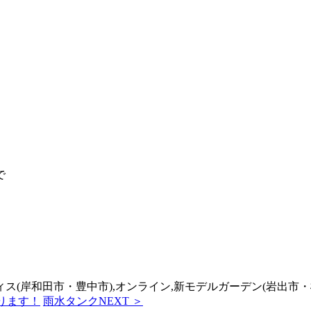
で
フィス(岸和田市・豊中市),オンライン,新モデルガーデン(岩出市・
ります！
雨水タンク
NEXT ＞