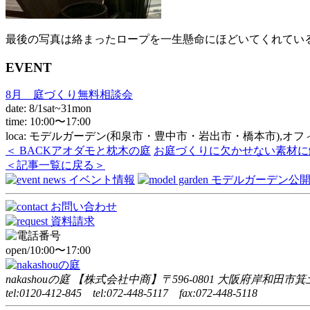
最後の写真は絡まったロープを一生懸命にほどいてくれてい
EVENT
8月 庭づくり無料相談会
date: 8/1sat~31mon
time: 10:00〜17:00
loca: モデルガーデン(和泉市・豊中市・岩出市・橋本市),オ
＜ BACK
アオダモと枕木の庭
お庭づくりに欠かせない素材に
＜記事一覧に戻る＞
open/10:00〜17:00
nakashouの庭 【株式会社中商】〒596-0801 大阪府岸和田市箕土
tel:0120-412-845 tel:072-448-5117 fax:072-448-5118