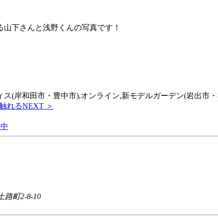
る山下さんと浅野くんの写真です！
フィス(岸和田市・豊中市),オンライン,新モデルガーデン(岩出市・
触れる
NEXT ＞
路町2-8-10