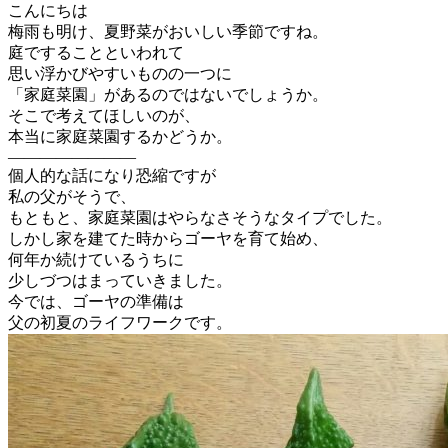
こんにちは
梅雨も明け、夏野菜がおいしい季節ですね。
庭ですることといわれて
思い浮かびやすいものの一つに
「家庭菜園」があるのではないでしょうか。
そこで考えてほしいのが、
本当に家庭菜園するかどうか。
————————
個人的な話になり恐縮ですが
私の父がそうで、
もともと、
家庭菜園はやらなさそうなタイプでした。
しかし家を建てた時からゴーヤを育て始め、
何年か続けているうちに
少しづつはまっていきました。
今では、ゴーヤの準備は
父の初夏のライフワークです。