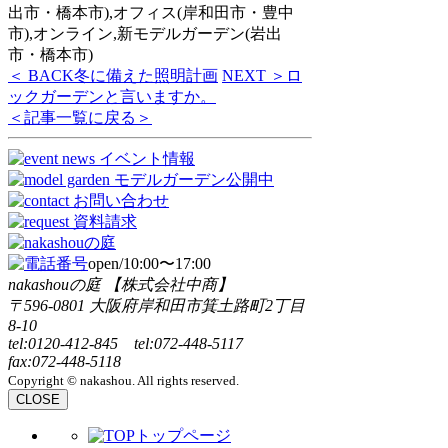
出市・橋本市),オフィス(岸和田市・豊中
市),オンライン,新モデルガーデン(岩出
市・橋本市)
＜ BACK
冬に備えた照明計画
NEXT ＞
ロ
ックガーデンと言いますか。
＜記事一覧に戻る＞
open/10:00〜17:00
nakashouの庭 【株式会社中商】
〒596-0801 大阪府岸和田市箕土路町2丁目
8-10
tel:0120-412-845 tel:072-448-5117
fax:072-448-5118
Copyright © nakashou. All rights reserved.
CLOSE
トップページ