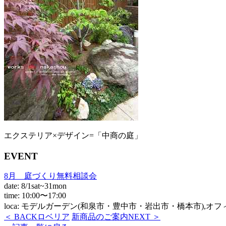
エクステリア×デザイン=「中商の庭」
EVENT
8月 庭づくり無料相談会
date: 8/1sat~31mon
time: 10:00〜17:00
loca: モデルガーデン(和泉市・豊中市・岩出市・橋本市),オ
＜ BACK
ロベリア
新商品のご案内
NEXT ＞