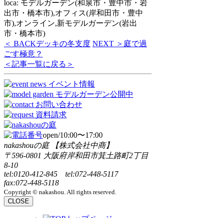
loca: モデルガーデン(和泉市・豊中市・岩
出市・橋本市),オフィス(岸和田市・豊中
市),オンライン,新モデルガーデン(岩出
市・橋本市)
＜ BACK
デッキの冬支度
NEXT ＞
庭で過
ごす極意？
＜記事一覧に戻る＞
open/10:00〜17:00
nakashouの庭 【株式会社中商】
〒596-0801 大阪府岸和田市箕土路町2丁目
8-10
tel:0120-412-845 tel:072-448-5117
fax:072-448-5118
Copyright © nakashou. All rights reserved.
CLOSE