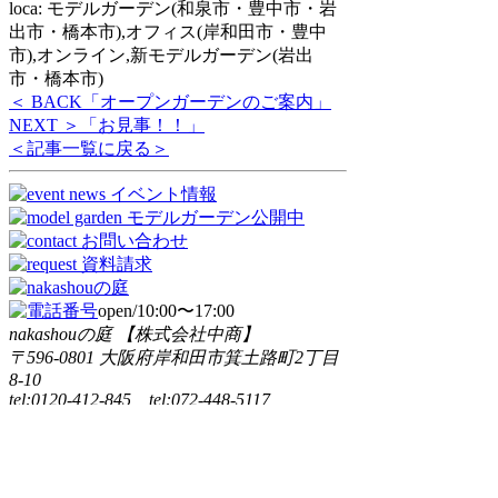
loca: モデルガーデン(和泉市・豊中市・岩
出市・橋本市),オフィス(岸和田市・豊中
市),オンライン,新モデルガーデン(岩出
市・橋本市)
＜ BACK
「オープンガーデンのご案内」
NEXT ＞
「お見事！！」
＜記事一覧に戻る＞
open/10:00〜17:00
nakashouの庭 【株式会社中商】
〒596-0801 大阪府岸和田市箕土路町2丁目
8-10
tel:0120-412-845 tel:072-448-5117
fax:072-448-5118
Copyright © nakashou. All rights reserved.
CLOSE