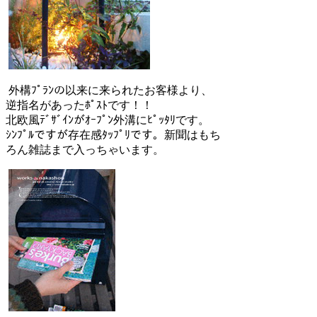
外構ﾌﾟﾗﾝの以来に来られたお客様より、
逆指名があったﾎﾟｽﾄです！！
北欧風ﾃﾞｻﾞｲﾝがｵｰﾌﾟﾝ外溝にﾋﾟｯﾀﾘです。
ｼﾝﾌﾟﾙですが存在感ﾀｯﾌﾟﾘです。新聞はもち
ろん雑誌まで入っちゃいます。