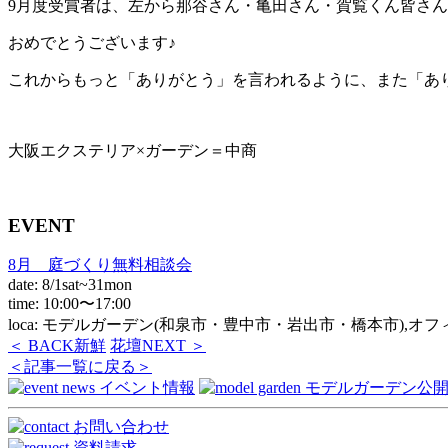
9月度受賞者は、左から那谷さん・亀田さん・賀覧くん皆さ
おめでとうございます♪
これからもっと「ありがとう」を言われるように、また「あ
大阪エクステリア×ガーデン＝中商
EVENT
8月 庭づくり無料相談会
date: 8/1sat~31mon
time: 10:00〜17:00
loca: モデルガーデン(和泉市・豊中市・岩出市・橋本市),オ
＜ BACK
新鮮
花壇
NEXT ＞
＜記事一覧に戻る＞