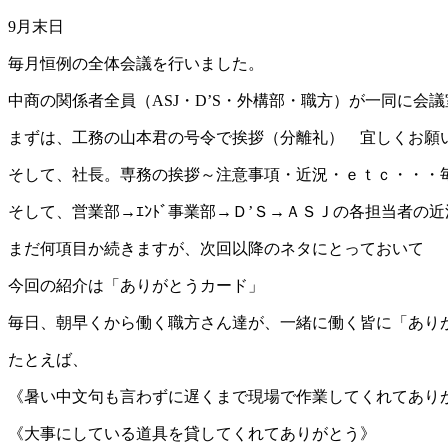
9月末日
毎月恒例の全体会議を行いました。
中商の関係者全員（ASJ・D’S・外構部・職方）が一同に会
まずは、工務の山本君の号令で挨拶（分離礼） 宜しくお願
そして、社長。専務の挨拶～注意事項・近況・ｅｔｃ・・・
そして、営業部→ｴﾝﾄﾞ事業部→Ｄ’Ｓ→ＡＳＪの各担当者の
まだ何項目か続きますが、次回以降のネタにとっておいて
今回の紹介は「ありがとうカード」
毎日、朝早くから働く職方さん達が、一緒に働く皆に「あり
たとえば、
《暑い中文句も言わずに遅くまで現場で作業してくれてあり
《大事にしている道具を貸してくれてありがとう》