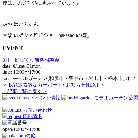
僕はこのｾﾞﾗﾆｳﾑに癒されています♪
ｽﾀｯﾌ はむちゃん
大阪 ｴｸｽﾃﾘｱ × ﾃﾞｻﾞｲﾝ = 「nakashouの庭」
EVENT
8月 庭づくり無料相談会
date: 8/1sat~31mon
time: 10:00〜17:00
loca: モデルガーデン(和泉市・豊中市・岩出市・橋本市),オ
＜ BACK
素敵なカーポート♪
お知らせ
NEXT ＞
＜記事一覧に戻る＞
open/10:00〜17:00