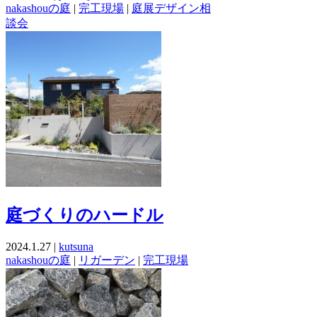
nakashouの庭
|
完工現場
|
庭展デザイン相
談会
庭づくりのハードル
2024.1.27 |
kutsuna
nakashouの庭
|
リガーデン
|
完工現場