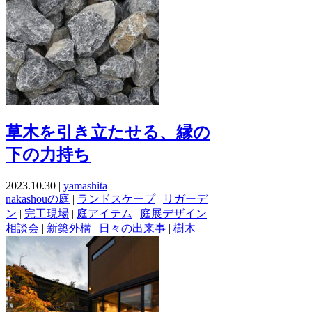
草木を引き立たせる、縁の
下の力持ち
2023.10.30 |
yamashita
nakashouの庭
|
ランドスケープ
|
リガーデ
ン
|
完工現場
|
庭アイテム
|
庭展デザイン
相談会
|
新築外構
|
日々の出来事
|
樹木