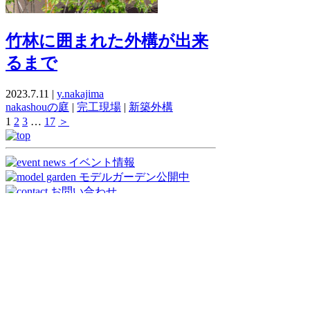
竹林に囲まれた外構が出来
るまで
2023.7.11 |
y.nakajima
nakashouの庭
|
完工現場
|
新築外構
1
2
3
…
17
＞
open/10:00〜17:00
nakashouの庭 【株式会社中商】
〒596-0801 大阪府岸和田市箕土路町2丁目
8-10
tel:0120-412-845 tel:072-448-5117
fax:072-448-5118