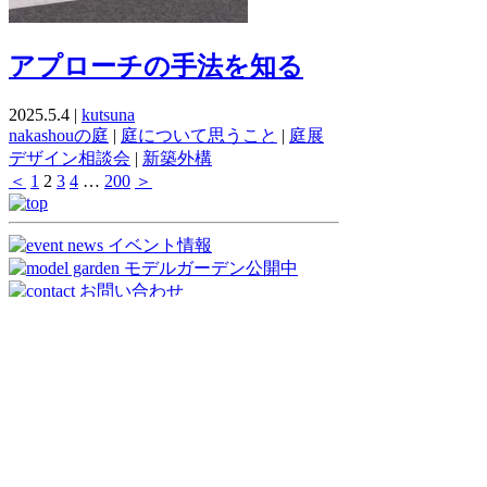
アプローチの手法を知る
2025.5.4 |
kutsuna
nakashouの庭
|
庭について思うこと
|
庭展
デザイン相談会
|
新築外構
＜
1
2
3
4
…
200
＞
open/10:00〜17:00
nakashouの庭 【株式会社中商】
〒596-0801 大阪府岸和田市箕土路町2丁目
8-10
tel:0120-412-845 tel:072-448-5117
fax:072-448-5118
Copyright © nakashou. All rights reserved.