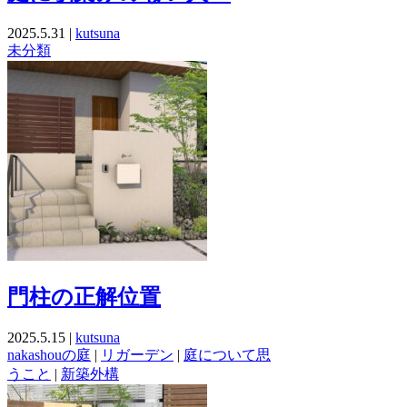
2025.5.31 |
kutsuna
未分類
門柱の正解位置
2025.5.15 |
kutsuna
nakashouの庭
|
リガーデン
|
庭について思
うこと
|
新築外構