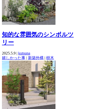
知的な雰囲気のシンボルツ
リー
2025.5.9 |
kutsuna
嬉しかった事
|
新築外構
|
樹木