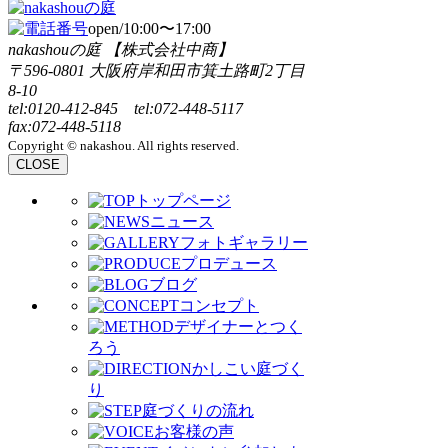
open/10:00〜17:00
nakashouの庭 【株式会社中商】
〒596-0801 大阪府岸和田市箕土路町2丁目
8-10
tel:0120-412-845 tel:072-448-5117
fax:072-448-5118
Copyright © nakashou. All rights reserved.
CLOSE
トップページ
ニュース
フォトギャラリー
プロデュース
ブログ
コンセプト
デザイナーとつく
ろう
かしこい庭づく
り
庭づくりの流れ
お客様の声