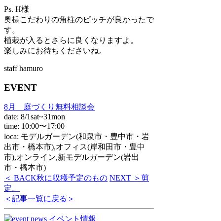
Ps. H様
奥様こだわりの角柱のピッチが良かったで
す。
植栽が入るとさらに良くなりますよ。
楽しみにお待ちくださいね。
staff hamuro
EVENT
8月 庭づくり無料相談会
date: 8/1sat~31mon
time: 10:00〜17:00
loca: モデルガーデン(和泉市・豊中市・岩
出市・橋本市),オフィス(岸和田市・豊中
市),オンライン,新モデルガーデン(岩出
市・橋本市)
＜ BACK
秋に収穫予定のもの
NEXT ＞
剪
定。
＜記事一覧に戻る＞