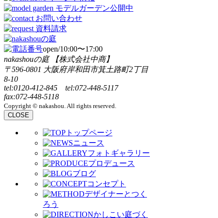
open/10:00〜17:00
nakashouの庭 【株式会社中商】
〒596-0801 大阪府岸和田市箕土路町2丁目
8-10
tel:0120-412-845 tel:072-448-5117
fax:072-448-5118
Copyright © nakashou. All rights reserved.
CLOSE
トップページ
ニュース
フォトギャラリー
プロデュース
ブログ
コンセプト
デザイナーとつく
ろう
かしこい庭づく