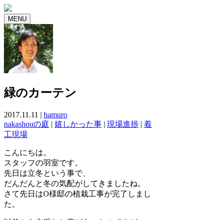
MENU
緑のカーテン
2017.11.11 |
hamuro
nakashouの庭
|
嬉しかった事
|
現場進捗
|
着
工現場
こんにちは。
スタッフの羽室です。
先日は立冬という事で、
だんだんと冬の気配がしてきましたね。
さて先日はO様邸の植栽工事が完了しまし
た。