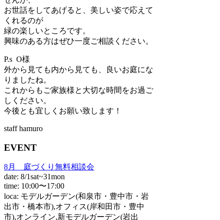
お世話をしてあげると、美しい姿で応えて
くれるのが
緑の楽しいところです。
興味のある方はぜひ一度ご相談ください。
P.s O様
外から見ても内から見ても、良いお庭にな
りましたね。
これからもご家族様と大切な時間をお過ご
しください。
今後とも宜しくお願い致します！
staff hamuro
EVENT
8月 庭づくり無料相談会
date: 8/1sat~31mon
time: 10:00〜17:00
loca: モデルガーデン(和泉市・豊中市・岩
出市・橋本市),オフィス(岸和田市・豊中
市),オンライン,新モデルガーデン(岩出