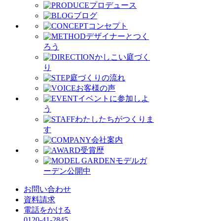
プロデュース
ブログ
コンセプト
デザイナーとつく
ろう
かしこい庭づく
り
庭づくりの流れ
お客様の声
イベントに参加しよ
う
わたしたちがつくりま
す
会社案内
受賞歴
モデルガ
ーデン公開中
お問い合わせ
資料請求
電話をかける
0120-41-2845