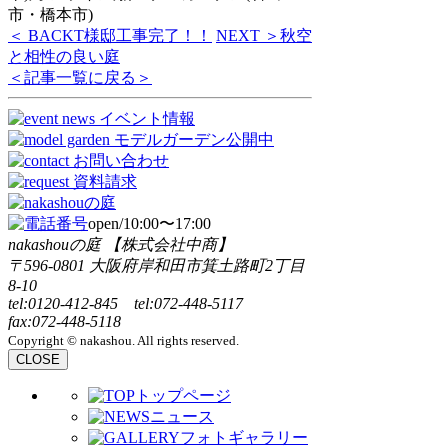
市・橋本市)
＜ BACK
T様邸工事完了！！
NEXT ＞
秋空
と相性の良い庭
＜記事一覧に戻る＞
open/10:00〜17:00
nakashouの庭 【株式会社中商】
〒596-0801 大阪府岸和田市箕土路町2丁目
8-10
tel:0120-412-845 tel:072-448-5117
fax:072-448-5118
Copyright © nakashou. All rights reserved.
CLOSE
トップページ
ニュース
フォトギャラリー