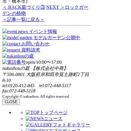
市・橋本市)
＜ BACK
庭づくり③
NEXT ＞
ロックガー
デンの植物
＜記事一覧に戻る＞
open/10:00〜17:00
nakashouの庭 【株式会社中商】
〒596-0801 大阪府岸和田市箕土路町2丁目
8-10
tel:0120-412-845 tel:072-448-5117
fax:072-448-5118
Copyright © nakashou. All rights reserved.
CLOSE
トップページ
ニュース
フォトギャラリー
プロデュース