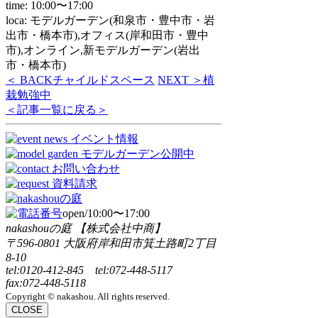
time: 10:00〜17:00
loca: モデルガーデン(和泉市・豊中市・岩
出市・橋本市),オフィス(岸和田市・豊中
市),オンライン,新モデルガーデン(岩出
市・橋本市)
＜ BACK
チャイルドスペース
NEXT ＞
植
栽勉強中
＜記事一覧に戻る＞
open/10:00〜17:00
nakashouの庭 【株式会社中商】
〒596-0801 大阪府岸和田市箕土路町2丁目
8-10
tel:0120-412-845 tel:072-448-5117
fax:072-448-5118
Copyright © nakashou. All rights reserved.
CLOSE