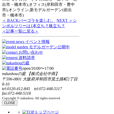
出市・橋本市),オフィス(岸和田市・豊中
市),オンライン,新モデルガーデン(岩出
市・橋本市)
＜ BACK
パーゴラを楽しむ。
NEXT ＞
シ
ンボルツリーは1本立ち？株立ち？
＜記事一覧に戻る＞
open/10:00〜17:00
nakashouの庭 【株式会社中商】
〒596-0801 大阪府岸和田市箕土路町2丁目
8-10
tel:0120-412-845 tel:072-448-5117
fax:072-448-5118
Copyright © nakashou. All rights reserved.
CLOSE
トップページ