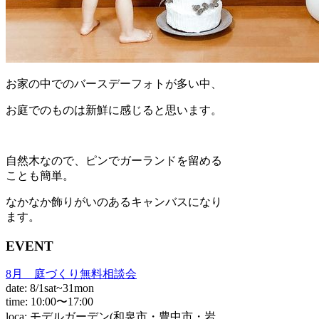
お家の中でのバースデーフォトが多い中、
お庭でのものは新鮮に感じると思います。
自然木なので、ピンでガーランドを留める
ことも簡単。
なかなか飾りがいのあるキャンバスになり
ます。
EVENT
8月 庭づくり無料相談会
date: 8/1sat~31mon
time: 10:00〜17:00
loca: モデルガーデン(和泉市・豊中市・岩