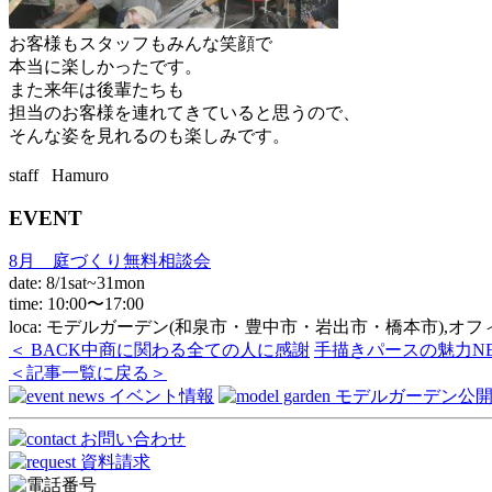
お客様もスタッフもみんな笑顔で
本当に楽しかったです。
また来年は後輩たちも
担当のお客様を連れてきていると思うので、
そんな姿を見れるのも楽しみです。
staff Hamuro
EVENT
8月 庭づくり無料相談会
date: 8/1sat~31mon
time: 10:00〜17:00
loca: モデルガーデン(和泉市・豊中市・岩出市・橋本市),オ
＜ BACK
中商に関わる全ての人に感謝
手描きパースの魅力
N
＜記事一覧に戻る＞