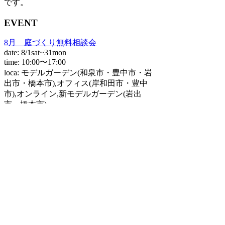
です。
EVENT
8月 庭づくり無料相談会
date: 8/1sat~31mon
time: 10:00〜17:00
loca: モデルガーデン(和泉市・豊中市・岩
出市・橋本市),オフィス(岸和田市・豊中
市),オンライン,新モデルガーデン(岩出
市・橋本市)
＜ BACK
感謝祭 楽しいイベント
NEXT ＞
中商感謝祭2019
＜記事一覧に戻る＞
open/10:00〜17:00
nakashouの庭 【株式会社中商】