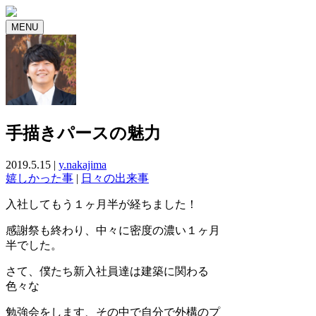
MENU
手描きパースの魅力
2019.5.15 |
y.nakajima
嬉しかった事
|
日々の出来事
入社してもう１ヶ月半が経ちました！
感謝祭も終わり、中々に密度の濃い１ヶ月
半でした。
さて、僕たち新入社員達は建築に関わる
色々な
勉強会をします、その中で自分で外構のプ