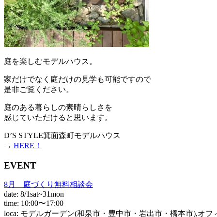
庭を楽しむモデルハウス。
家だけでなく庭だけの見学も可能ですので
是非ご覧ください。
庭のある暮らしの素晴らしさを
感じていただけると思います。
D’S STYLE箕面森町モデルハウス
→
HERE！
EVENT
8月 庭づくり無料相談会
date: 8/1sat~31mon
time: 10:00〜17:00
loca: モデルガーデン(和泉市・豊中市・岩出市・橋本市),オ