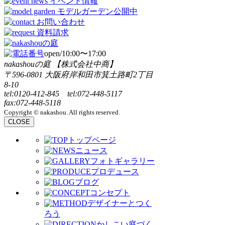
open/10:00〜17:00
nakashouの庭 【株式会社中商】
〒596-0801 大阪府岸和田市箕土路町2丁目
8-10
tel:0120-412-845 tel:072-448-5117
fax:072-448-5118
Copyright © nakashou. All rights reserved.
CLOSE
トップページ
ニュース
フォトギャラリー
プロデュース
ブログ
コンセプト
デザイナーとつく
ろう
かしこい庭づく