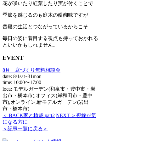
花が咲いたり紅葉したり実が付くことで
季節を感じるのも庭木の醍醐味ですが
普段の生活とつながっているからこそ
毎日の姿に着目する視点も持っておかれる
といいかもしれません。
EVENT
8月 庭づくり無料相談会
date: 8/1sat~31mon
time: 10:00〜17:00
loca: モデルガーデン(和泉市・豊中市・岩
出市・橋本市),オフィス(岸和田市・豊中
市),オンライン,新モデルガーデン(岩出
市・橋本市)
＜ BACK
家と植栽 part2
NEXT ＞
視線が気
になる方に
＜記事一覧に戻る＞