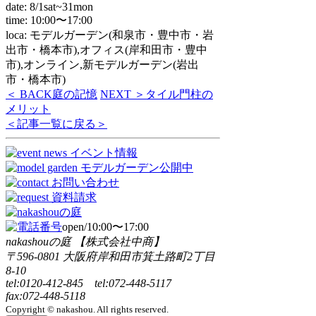
date: 8/1sat~31mon
time: 10:00〜17:00
loca: モデルガーデン(和泉市・豊中市・岩
出市・橋本市),オフィス(岸和田市・豊中
市),オンライン,新モデルガーデン(岩出
市・橋本市)
＜ BACK
庭の記憶
NEXT ＞
タイル門柱の
メリット
＜記事一覧に戻る＞
open/10:00〜17:00
nakashouの庭 【株式会社中商】
〒596-0801 大阪府岸和田市箕土路町2丁目
8-10
tel:0120-412-845 tel:072-448-5117
fax:072-448-5118
Copyright © nakashou. All rights reserved.