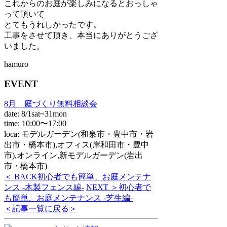
これからのお庭が楽しみになるとおっしゃ
って頂いて
とてもうれしかったです。
工事をさせて頂き、本当にありがとうござ
いました。
hamuro
EVENT
8月 庭づくり無料相談会
date: 8/1sat~31mon
time: 10:00〜17:00
loca: モデルガーデン(和泉市・豊中市・岩
出市・橋本市),オフィス(岸和田市・豊中
市),オンライン,新モデルガーデン(岩出
市・橋本市)
＜ BACK
初心者でも簡単、お庭メンテナ
ンス -木製フェンス編-
NEXT ＞
初心者で
も簡単、お庭メンテナンス -芝生編-
＜記事一覧に戻る＞