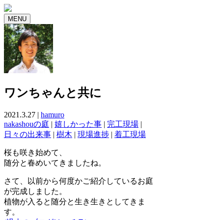
MENU
ワンちゃんと共に
2021.3.27 |
hamuro
nakashouの庭
|
嬉しかった事
|
完工現場
|
日々の出来事
|
樹木
|
現場進捗
|
着工現場
桜も咲き始めて、
随分と春めいてきましたね。
さて、以前から何度かご紹介しているお庭
が完成しました。
植物が入ると随分と生き生きとしてきま
す。