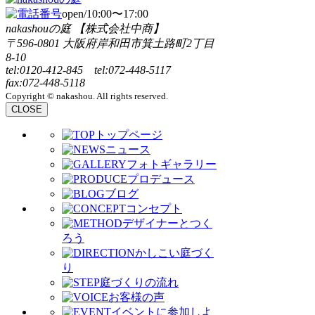
open/10:00〜17:00
nakashouの庭 【株式会社中商】
〒596-0801 大阪府岸和田市箕土路町2丁目
8-10
tel:0120-412-845 tel:072-448-5117
fax:072-448-5118
Copyright © nakashou. All rights reserved.
CLOSE
トップページ
ニュース
フォトギャラリー
プロデュース
ブログ
コンセプト
デザイナーとつく
ろう
かしこい庭づく
り
庭づくりの流れ
お客様の声
イベントに参加しよ